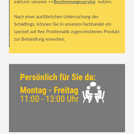
exklusiv unseren
>>
Bestimmungsservice
nutzen.
Nach einer ausführlichen Untersuchung des
Schädlings, können Sie in unserem Fachhandel ein
speziell auf Ihre Problematik zugeschnittenes Produkt
zur Behandlung erwerben.